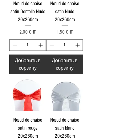
Nœud de chaise
Nœud de chaise
satin Dentelle Nude
satin Nude
20x260cm
20x260cm
Цена
Цена
2,00 CHF
1,50 CHF
Добавить в
Добавить в
корзину
корзину
Nœud de chaise
Nœud de chaise
satin rouge
satin blanc
20x260cm
20x260cm