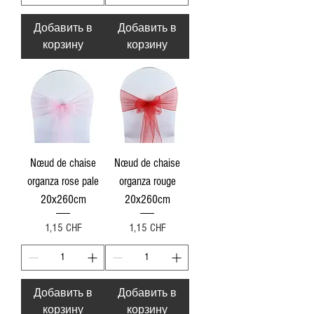
Добавить в
Добавить в
корзину
корзину
Nœud de chaise
Nœud de chaise
organza rose pale
organza rouge
20x260cm
20x260cm
Цена
Цена
1,15 CHF
1,15 CHF
Добавить в
Добавить в
корзину
корзину