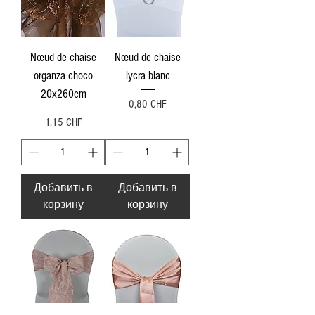
Nœud de chaise
Nœud de chaise
organza choco
lycra blanc
20x260cm
Цена
0,80 CHF
Цена
1,15 CHF
Добавить в
Добавить в
корзину
корзину