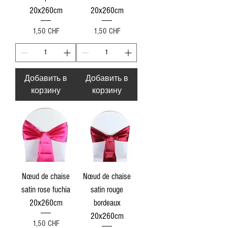
20x260cm
20x260cm
Цена
Цена
1,50 CHF
1,50 CHF
Добавить в
Добавить в
корзину
корзину
Nœud de chaise
Nœud de chaise
satin rose fuchia
satin rouge
20x260cm
bordeaux
20x260cm
Цена
1,50 CHF