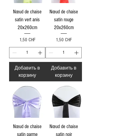
Nœud de chaise
Nœud de chaise
satin vert anis
satin rouge
20x260cm
20x260cm
Цена
Цена
1,50 CHF
1,50 CHF
Добавить в
Добавить в
корзину
корзину
Nœud de chaise
Nœud de chaise
satin parme
satin noir