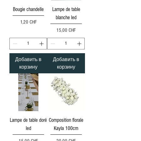
Bougie chandelle
Lampe de table
blanche led
Цена
1,20 CHF
Цена
15,00 CHF
Добавить в
Добавить в
корзину
корзину
Lampe de table doré
Composition florale
led
Kayla 100cm
Цена
Цена