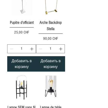
Pupitre d'officiant
Arche Backdrop
Stella
Цена
25,00 CHF
Цена
90,00 CHF
Добавить в
Добавить в
корзину
корзину
Lampe SEM sans fil,
Lampe de table