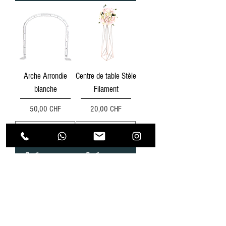
Arche Arrondie
Centre de table Stèle
blanche
Filament
Цена
Цена
50,00 CHF
20,00 CHF
Добавить в
Добавить в
корзину
корзину