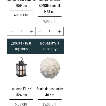
H59 cm
KONGE sans fil,
H28 cm
Цена
40,00 CHF
Цена
9,00 CHF
Добавить в
Добавить в
корзину
корзину
Lanterne DUNK,
Boule de rose mixy
H24 cm
40 cm
Цена
Цена
5,00 CHF
25,00 CHF