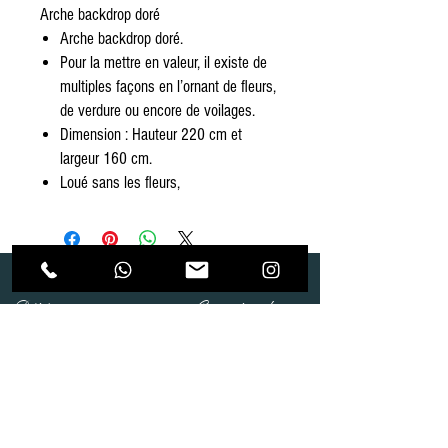
Arche backdrop doré
Arche backdrop doré.
Pour la mettre en valeur, il existe de
multiples façons en l’ornant de fleurs,
de verdure ou encore de voilages.
Dimension : Hauteur 220 cm et
largeur 160 cm.
Loué sans les fleurs,
Dépôt
Correspondance
Route de Gollion 9,
Route de cugy 11,
1305 Penthalaz
1054 Morrens
info@urp-events.com
info@urp-events.com
+41 78 727 59 18
admin@revepriscilia.ch
+41 21 731 10 46