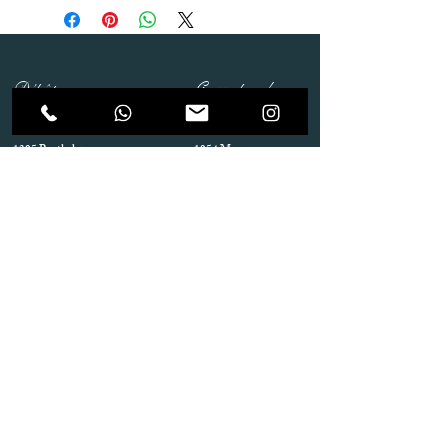
Dépôt
Correspondance
Route de Gollion 9,
Route de cugy 11,
1305 Penthalaz
1054 Morrens
info@urp-events.com
info@urp-events.com
+41 78 727 59 18
admin@revepriscilia.ch
+41 21 731 10 46
Merci de bien prendre connaissance des conditions
générales
URP Group SA
Paiement
Service après Location
Job & Parlez en..!
Aide
Livraison & Reprise