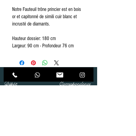
Notre Fauteuil trône princier est en bois
or et capitonné de simili cuir blanc et
incrusté de diamants.
Hauteur dossier: 180 cm
Largeur: 90 cm - Profondeur 76 cm
Dépôt
Correspondance
Route de Gollion 9,
Route de cugy 11,
1305 Penthalaz
1054 Morrens
info@urp-events.com
info@urp-events.com
+41 78 727 59 18
admin@revepriscilia.ch
+41 21 731 10 46
Merci de bien prendre connaissance des conditions